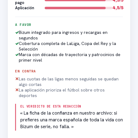
4,5/5
pago
Aplicación
4,5/5
A FAVOR
✓
Bizum integrado para ingresos y recargas en
segundos
✓
Cobertura completa de LaLiga, Copa del Rey y la
Selección
✓
Marca con décadas de trayectoria y patrocinios de
primer nivel
EN CONTRA
✕
Las cuotas de las ligas menos seguidas se quedan
algo cortas
✕
La aplicación prioriza el fútbol sobre otros
deportes
EL VEREDICTO DE ESTA REDACCIÓN
« La ficha de la confianza en nuestro archivo: si
prefieres una marca española de toda la vida con
Bizum de serie, no falla. »