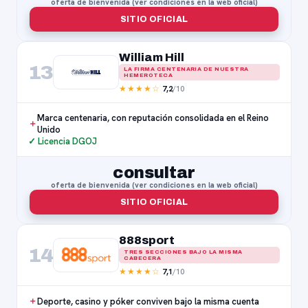
oferta de bienvenida (ver condiciones en la web oficial)
SITIO OFICIAL
William Hill
13
LA FIRMA CENTENARIA DE NUESTRA
HEMEROTECA
★★★★☆
7,2
/10
Marca centenaria, con reputación consolidada en el Reino
＋
Unido
✓ Licencia DGOJ
consultar
oferta de bienvenida (ver condiciones en la web oficial)
SITIO OFICIAL
888sport
14
TRES SECCIONES BAJO LA MISMA
CABECERA
★★★★☆
7,1
/10
＋
Deporte, casino y póker conviven bajo la misma cuenta