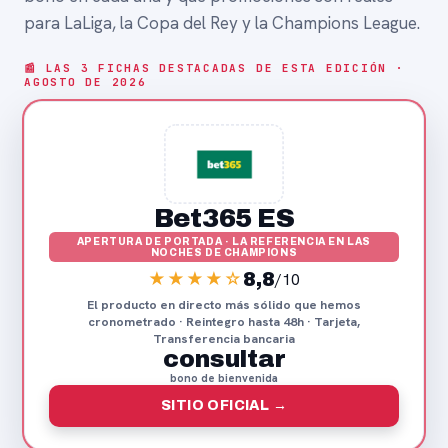
para LaLiga, la Copa del Rey y la Champions League.
📰 LAS 3 FICHAS DESTACADAS DE ESTA EDICIÓN ·
AGOSTO DE 2026
Bet365 ES
APERTURA DE PORTADA · LA REFERENCIA EN LAS
NOCHES DE CHAMPIONS
★★★★☆
8,8
/10
El producto en directo más sólido que hemos
cronometrado · Reintegro hasta 48h · Tarjeta,
Transferencia bancaria
consultar
bono de bienvenida
SITIO OFICIAL →