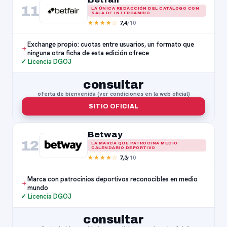
11
LA ÚNICA REDACCIÓN DEL CATÁLOGO CON
SALA DE INTERCAMBIO
★★★★☆
7,4
/10
Exchange propio: cuotas entre usuarios, un formato que
＋
ninguna otra ficha de esta edición ofrece
✓ Licencia DGOJ
consultar
oferta de bienvenida (ver condiciones en la web oficial)
SITIO OFICIAL
Betway
12
LA MARCA QUE PATROCINA MEDIO
CALENDARIO DEPORTIVO
★★★★☆
7,3
/10
Marca con patrocinios deportivos reconocibles en medio
＋
mundo
✓ Licencia DGOJ
consultar