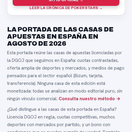
SITIO OFICIAL →
LEER LA CRÓNICA DE POKERSTARS →
LA PORTADA DE LAS CASAS DE
APUESTAS EN ESPAÑA EN
AGOSTO DE 2026
Esta portada reúne las casas de apuestas licenciadas por
la DGOJ que seguimos en España: cuotas contrastadas,
oferta amplia de deportes y mercados, y medios de pago
pensados para el lector español (Bizum, tarjeta,
transferencia). Ninguna casa de esta edición está
monetizada: todas se analizan en modo editorial puro, sin
ningún vínculo comercial.
Consulta nuestro método →
¿Qué distingue a las casas de esta portada en España?
Licencia DGOJ en regla, cuotas competitivas, muchos
deportes con mercados por partido, y un bono con