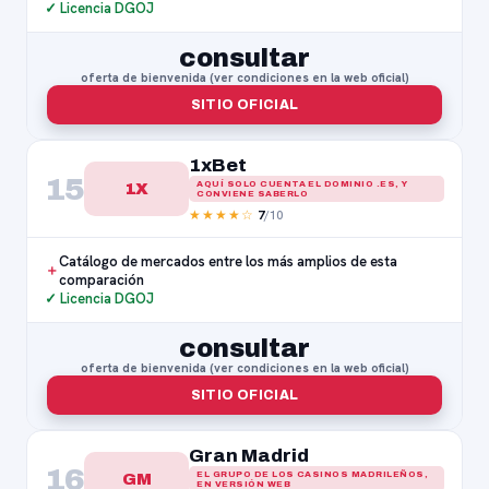
✓ Licencia DGOJ
consultar
oferta de bienvenida (ver condiciones en la web oficial)
SITIO OFICIAL
1xBet
15
AQUÍ SOLO CUENTA EL DOMINIO .ES, Y
1X
CONVIENE SABERLO
★★★★☆
7
/10
Catálogo de mercados entre los más amplios de esta
＋
comparación
✓ Licencia DGOJ
consultar
oferta de bienvenida (ver condiciones en la web oficial)
SITIO OFICIAL
Gran Madrid
16
EL GRUPO DE LOS CASINOS MADRILEÑOS,
GM
EN VERSIÓN WEB