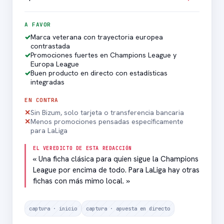
A FAVOR
✓
Marca veterana con trayectoria europea
contrastada
✓
Promociones fuertes en Champions League y
Europa League
✓
Buen producto en directo con estadísticas
integradas
EN CONTRA
✕
Sin Bizum, solo tarjeta o transferencia bancaria
✕
Menos promociones pensadas específicamente
para LaLiga
EL VEREDICTO DE ESTA REDACCIÓN
« Una ficha clásica para quien sigue la Champions
League por encima de todo. Para LaLiga hay otras
fichas con más mimo local. »
captura · inicio
captura · apuesta en directo