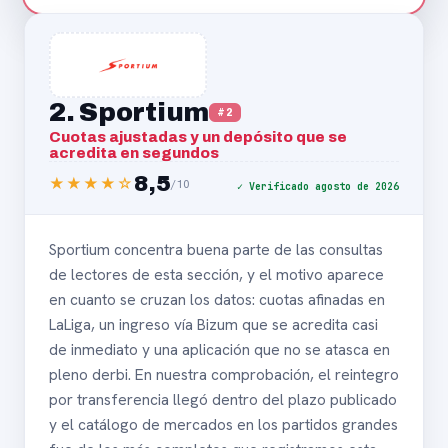
2. Sportium
#2
Cuotas ajustadas y un depósito que se
acredita en segundos
8,5
★★★★☆
/10
✓ Verificado agosto de 2026
Sportium concentra buena parte de las consultas
de lectores de esta sección, y el motivo aparece
en cuanto se cruzan los datos: cuotas afinadas en
LaLiga, un ingreso vía Bizum que se acredita casi
de inmediato y una aplicación que no se atasca en
pleno derbi. En nuestra comprobación, el reintegro
por transferencia llegó dentro del plazo publicado
y el catálogo de mercados en los partidos grandes