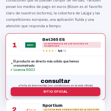
condiciones que se puedan cumplir de verdad. También
pesan los medios de pago en euros (Bizum es el favorito
claro de nuestros lectores), la cobertura de LaLiga y las
competiciones europeas, una aplicación fluida y una
atención que responda a tiempo.
Bet365 ES
1
LA REFERENCIA EN LAS NOCHES DE
CHAMPIONS
★★★★☆
8,8
/10
El producto en directo más sólido que hemos
＋
cronometrado
✓ Licencia DGOJ
consultar
oferta de bienvenida (ver condiciones en la web oficial)
SITIO OFICIAL
Sportium
2
LA FICHA MÁS CONSULTADA DE LA SECCIÓN