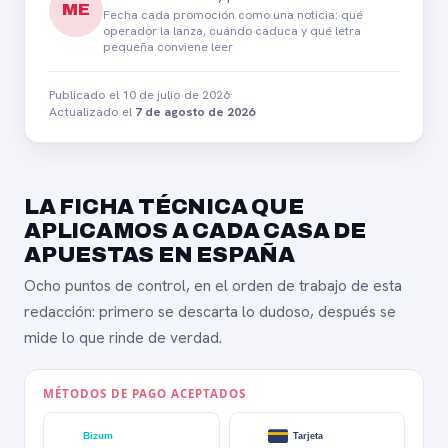
ME
Fecha cada promoción como una noticia: qué
operador la lanza, cuándo caduca y qué letra
pequeña conviene leer
Publicado el 10 de julio de 2026
·
Actualizado el
7 de agosto de 2026
LA FICHA TÉCNICA QUE
APLICAMOS A CADA CASA DE
APUESTAS EN ESPAÑA
Ocho puntos de control, en el orden de trabajo de esta
redacción: primero se descarta lo dudoso, después se
mide lo que rinde de verdad.
MÉTODOS DE PAGO ACEPTADOS