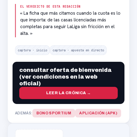
EL VEREDICTO DE ESTA REDACCIÓN
« La ficha que más citamos cuando la cuota es lo
que importa: de las casas licenciadas más
completas para seguir LaLiga sin fricción en el
alta. »
captura · inicio
captura · apuesta en directo
consultar oferta de bienvenida
(ver condiciones en la web
oficial)
LEER LA CRÓNICA →
ADEMÁS:
BONO SPORTIUM
APLICACIÓN (APK)