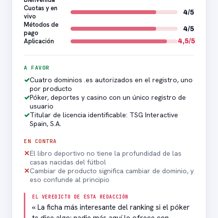
Cuotas y en
4/5
vivo
Métodos de
4/5
pago
Aplicación
4,5/5
A FAVOR
✓
Cuatro dominios .es autorizados en el registro, uno
por producto
✓
Póker, deportes y casino con un único registro de
usuario
✓
Titular de licencia identificable: TSG Interactive
Spain, S.A.
EN CONTRA
✕
El libro deportivo no tiene la profundidad de las
casas nacidas del fútbol
✕
Cambiar de producto significa cambiar de dominio, y
eso confunde al principio
EL VEREDICTO DE ESTA REDACCIÓN
« La ficha más interesante del ranking si el póker