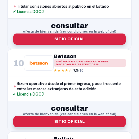
＋
Titular con salones abiertos al público en el Estado
✓ Licencia DGOJ
consultar
oferta de bienvenida (ver condiciones en la web oficial)
SITIO OFICIAL
Betsson
10
CRÓNICA DE UNA CASA CON SEIS
DÉCADAS DE TRAYECTORIA
★★★★☆
7,5
/10
Bizum operativo desde el primer ingreso, poco frecuente
＋
entre las marcas extranjeras de esta edición
✓ Licencia DGOJ
consultar
oferta de bienvenida (ver condiciones en la web oficial)
SITIO OFICIAL
Betfair