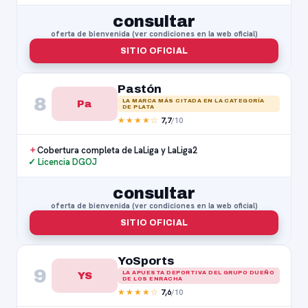
consultar
oferta de bienvenida (ver condiciones en la web oficial)
SITIO OFICIAL
Pastón
8
LA MARCA MÁS CITADA EN LA CATEGORÍA
Pa
DE PLATA
★★★★☆
7,7
/10
＋
Cobertura completa de LaLiga y LaLiga2
✓ Licencia DGOJ
consultar
oferta de bienvenida (ver condiciones en la web oficial)
SITIO OFICIAL
YoSports
9
LA APUESTA DEPORTIVA DEL GRUPO DUEÑO
YS
DE LOS ENRACHA
★★★★☆
7,6
/10